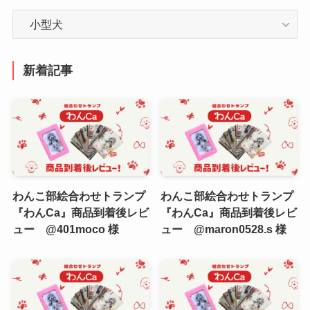
カ
テ
ゴ
リ
新着記事
ー
わんこ部絵合わせトランプ
わんこ部絵合わせトランプ
『わんCa』商品到着後レビ
『わんCa』商品到着後レビ
ュー @401moco 様
ュー @maron0528.s 様