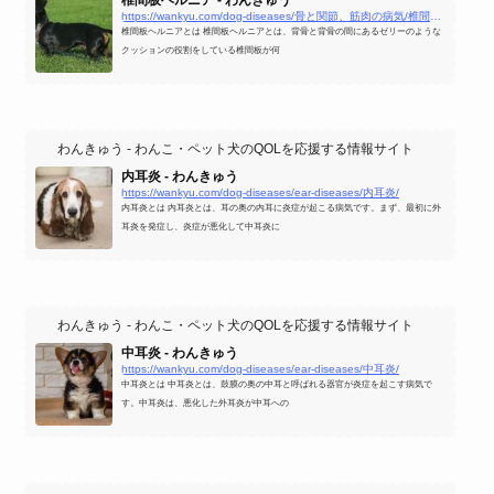
https://wankyu.com/dog-diseases/骨と関節、筋肉の病気/椎間板ヘルニア/
椎間板ヘルニアとは 椎間板ヘルニアとは、背骨と背骨の間にあるゼリーのような
クッションの役割をしている椎間板が何
わんきゅう - わんこ・ペット犬のQOLを応援する情報サイト
内耳炎 - わんきゅう
https://wankyu.com/dog-diseases/ear-diseases/内耳炎/
内耳炎とは 内耳炎とは、耳の奥の内耳に炎症が起こる病気です。まず、最初に外
耳炎を発症し、炎症が悪化して中耳炎に
わんきゅう - わんこ・ペット犬のQOLを応援する情報サイト
中耳炎 - わんきゅう
https://wankyu.com/dog-diseases/ear-diseases/中耳炎/
中耳炎とは 中耳炎とは、鼓膜の奥の中耳と呼ばれる器官が炎症を起こす病気で
す。中耳炎は、悪化した外耳炎が中耳への