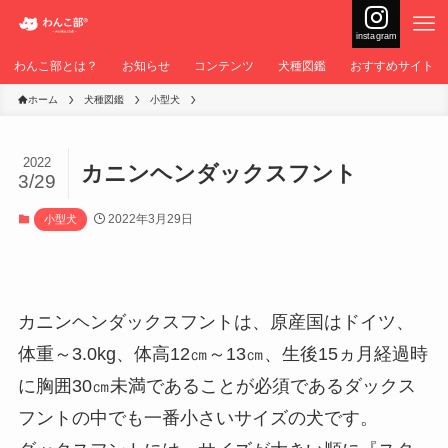
instagram
わんこ部とは？
お知らせ
コンテンツ
犬種図鑑
おすすめサイト
ホーム
犬種図鑑
小型犬
2022
カニンヘンダックスフント
3/29
2022年3月29日
小型犬
カニンヘンダックスフントは、原産国はドイツ、
体重～3.0kg、体高12㎝～13㎝、生後15ヵ月経過時
に胸囲30㎝未満であることが必須であるダックス
フントの中でも一番小さいサイズの犬です。