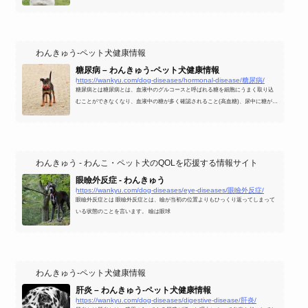
わんきゅう-ペット犬健康情報
糖尿病 – わんきゅう-ペット犬健康情報
https://wankyu.com/dog-diseases/hormonal-disease/糖尿病/
糖尿病とは糖尿病とは、血液中のグルコースと呼ばれる糖を細胞にうまく取り込
むことができなくなり、血液中の糖が多く確認されること(高血糖)、尿中に糖が排
出されてしまうこと(尿糖)などの状態のことを指します。
わんきゅう - わんこ・ペット犬のQOLを応援する情報サイト
眼瞼外反症 - わんきゅう
https://wankyu.com/dog-diseases/eye-diseases/眼瞼外反症/
眼瞼外反症とは 眼瞼外反症とは、瞼が当初の位置よりもひっくり返ってしまって
いる状態のことを言います。 瞼は眼球
わんきゅう-ペット犬健康情報
肝炎 – わんきゅう-ペット犬健康情報
https://wankyu.com/dog-diseases/digestive-disease/肝炎/