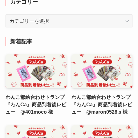
カテゴリー
カ
テ
ゴ
リ
新着記事
ー
わんこ部絵合わせトランプ
わんこ部絵合わせトランプ
『わんCa』商品到着後レビ
『わんCa』商品到着後レビ
ュー @401moco 様
ュー @maron0528.s 様