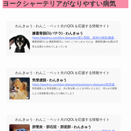
ヨークシャーテリアがなりやすい病気
わんきゅう - わんこ・ペット犬のQOLを応援する情報サイト
膝蓋骨脱臼(パテラ) - わんきゅう
https://wankyu.com/dog-diseases/骨と関節、筋肉の病気/膝蓋骨脱臼-パテラ/
膝蓋骨脱臼とは 膝蓋骨脱臼(しつがいこつだっきゅう)とは、膝蓋骨(膝のお皿)が正
常な位置から外れてしまっている
わんきゅう - わんこ・ペット犬のQOLを応援する情報サイト
気管虚脱 - わんきゅう
https://wankyu.com/dog-diseases/respiratory-diseases/気管虚脱/
気管虚脱とは 気管虚脱とは、犬が息を吸ったときや吐いたときに、何らかの原因
により気管軟骨が歪んだり潰れてしまう
わんきゅう - わんこ・ペット犬のQOLを応援する情報サイト
胆管炎・胆石症・胆泥胆 - わんきゅう