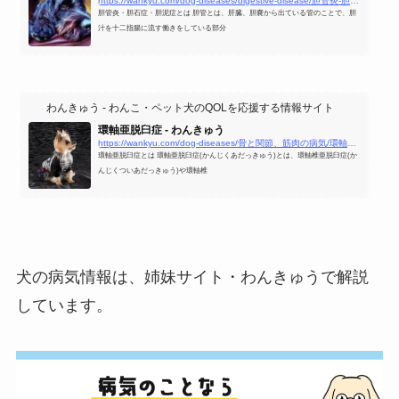
https://wankyu.com/dog-diseases/digestive-disease/胆管炎-胆石症-胆泥症/
胆管炎・胆石症・胆泥症とは 胆管とは、肝臓、胆嚢から出ている管のことで、胆
汁を十二指腸に流す働きをしている部分
わんきゅう - わんこ・ペット犬のQOLを応援する情報サイト
環軸亜脱臼症 - わんきゅう
https://wankyu.com/dog-diseases/骨と関節、筋肉の病気/環軸亜脱臼症/
環軸亜脱臼症とは 環軸亜脱臼症(かんじくあだっきゅう)とは、環軸椎亜脱臼症(か
んじくついあだっきゅう)や環軸椎
犬の病気情報は、姉妹サイト・わんきゅうで解説
しています。