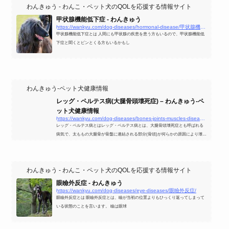
わんきゅう - わんこ・ペット犬のQOLを応援する情報サイト
甲状腺機能低下症 - わんきゅう
https://wankyu.com/dog-diseases/hormonal-disease/甲状腺機能低下症/
甲状腺機能低下症とは 人間にも甲状腺の疾患を患う方もいるので、甲状腺機能低
下症と聞くとピンとくる方もいるかもし
わんきゅう-ペット犬健康情報
レッグ・ペルテス病(大腿骨頭壊死症) – わんきゅう-ペ
ット犬健康情報
https://wankyu.com/dog-diseases/bones-joints-muscles-diseases/レッグペルテス病-大腿骨頭壊死症/
レッグ・ペルテス病とはレッグ・ペルテス病とは、大腿骨頭壊死症とも呼ばれる
病気で、太ももの大腿骨が骨盤に連結される部分(骨頭)が何らかの原因により壊死
してしまう病気です。
わんきゅう - わんこ・ペット犬のQOLを応援する情報サイト
眼瞼外反症 - わんきゅう
https://wankyu.com/dog-diseases/eye-diseases/眼瞼外反症/
眼瞼外反症とは 眼瞼外反症とは、瞼が当初の位置よりもひっくり返ってしまって
いる状態のことを言います。 瞼は眼球