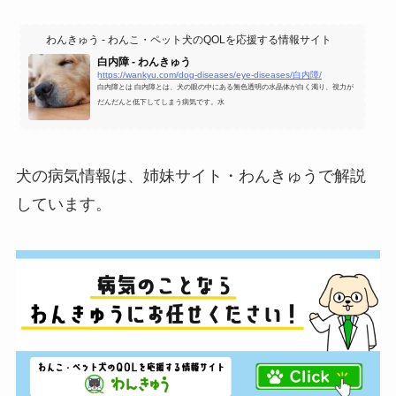
わんきゅう - わんこ・ペット犬のQOLを応援する情報サイト
白内障 - わんきゅう
https://wankyu.com/dog-diseases/eye-diseases/白内障/
白内障とは 白内障とは、犬の眼の中にある無色透明の水晶体が白く濁り、視力が
だんだんと低下してしまう病気です。水
犬の病気情報は、姉妹サイト・わんきゅうで解説
しています。