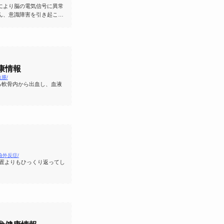
により脳の電気信号に異常
ん、意識障害を引き起こす
健康情報
耳血腫/
る軟骨内から出血し、血液
s/眼瞼外反症/
位置よりもひっくり返ってし