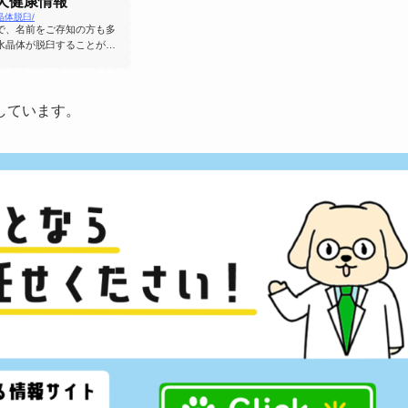
ト犬健康情報
s/水晶体脱臼/
で、名前をご存知の方も多
水晶体が脱臼することがあ
す。
しています。