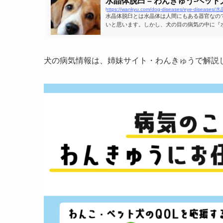
水晶体脱臼 – わんきゅう-ペッ
https://wankyu.com/dog-diseases/eye-disease
水晶体脱臼とは水晶体は人間にもある器官なの
いと思います。しかし、犬の目の病気の中に『
る』ということをご存知の方は少ないと思いま
犬の病気情報は、姉妹サイト・わんきゅうで解説