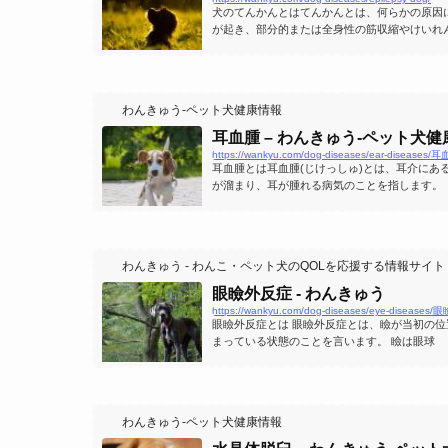
犬のてんかんとはてんかんとは、何らかの原因
が起き、部分的または全身性の筋収縮やけいれ
脳の病気です。
わんきゅう-ペット犬健康情報
耳血腫 – わんきゅう-ペット犬
https://wankyu.com/dog-diseases/ear-diseases/
耳血腫とは耳血腫(じけっしゅ)とは、耳介にあ
が溜まり、耳が腫れる病気のことを指します。
わんきゅう - わんこ・ペット犬のQOLを応援する情報サイト
眼瞼外反症 - わんきゅう
https://wankyu.com/dog-diseases/eye-disease
眼瞼外反症とは 眼瞼外反症とは、瞼が当初の
まっている状態のことを言います。 瞼は眼球
わんきゅう-ペット犬健康情報