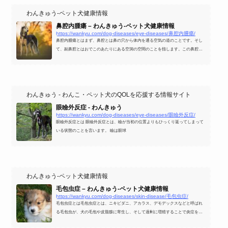
わんきゅう-ペット犬健康情報
鼻腔内腫瘍 – わんきゅう-ペット犬健康情報
https://wankyu.com/dog-diseases/eye-diseases/鼻腔内腫瘍/
鼻腔内腫瘍とはまず、鼻腔とは鼻の穴から体内を通る空気の道のことです。そし
て、副鼻腔とはおでこのあたりにある空洞の空間のことを指します。この鼻腔と
副鼻腔の部分にできる腫瘍の総称を鼻腔内腫瘍と言います。
わんきゅう - わんこ・ペット犬のQOLを応援する情報サイト
眼瞼外反症 - わんきゅう
https://wankyu.com/dog-diseases/eye-diseases/眼瞼外反症/
眼瞼外反症とは 眼瞼外反症とは、瞼が当初の位置よりもひっくり返ってしまって
いる状態のことを言います。 瞼は眼球
わんきゅう-ペット犬健康情報
毛包虫症 – わんきゅう-ペット犬健康情報
https://wankyu.com/dog-diseases/skin-disease/毛包虫症/
毛包虫症とは毛包虫症とは、ニキビダニ、アカラス、デモデックスなどと呼ばれ
る毛包虫が、犬の毛包や皮脂腺に寄生し、そして過剰に増殖することで炎症を起
こしてしまう状態のことを言います。