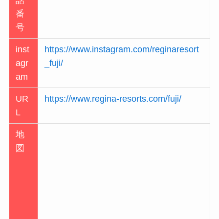
話
番
号
inst
https://www.instagram.com/reginaresort
agr
_fuji/
am
UR
https://www.regina-resorts.com/fuji/
L
地
図