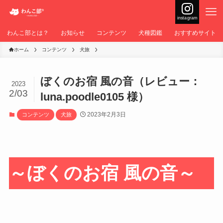
instagram
わんこ部とは？
お知らせ
コンテンツ
犬種図鑑
おすすめサイト
ホーム
コンテンツ
犬旅
ぼくのお宿 風の音（レビュー：
2023
2/03
luna.poodle0105 様）
2023年2月3日
コンテンツ
犬旅
～ぼくのお宿 風の音～