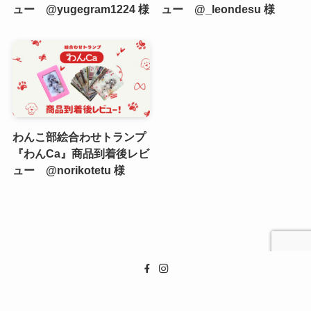
ュー @yugegram1224 様
ュー @_leondesu 様
わんこ部絵合わせトランプ
『わんCa』商品到着後レビ
ュー @norikotetu 様
利用規約
運営会社情報