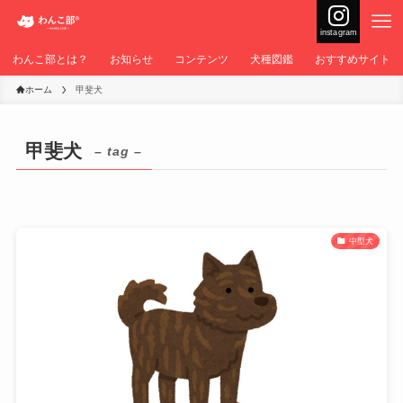
instagram
わんこ部とは？
お知らせ
コンテンツ
犬種図鑑
おすすめサイト
ホーム
甲斐犬
甲斐犬
– tag –
中型犬