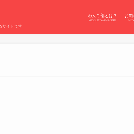
わんこ部とは？
お知
ABOUT WANKOBU
NE
るサイトです