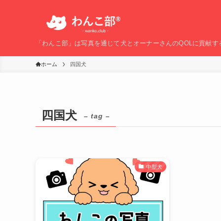
「わんこ部」は写真を通じて犬とオーナーさんのQOLに貢献す
ホーム
四国犬
四国犬
– tag –
中型犬