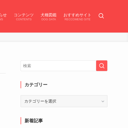
らせ
コンテンツ
犬種図鑑
おすすめサイト
WS
CONTENTS
DOG DATA
RECCOMEND SITE
カテゴリー
カ
テ
ゴ
リ
新着記事
ー