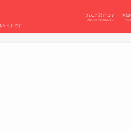
わんこ部とは？
お知
ABOUT WANKOBU
NE
るサイトです