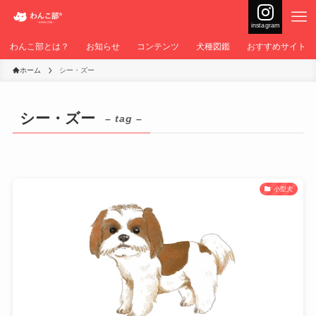
instagram
わんこ部とは？
お知らせ
コンテンツ
犬種図鑑
おすすめサイト
ホーム
シー・ズー
シー・ズー
– tag –
小型犬