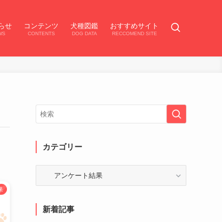
らせ
コンテンツ
犬種図鑑
おすすめサイト
WS
CONTENTS
DOG DATA
RECCOMEND SITE
カテゴリー
カ
テ
果
ゴ
リ
新着記事
ー