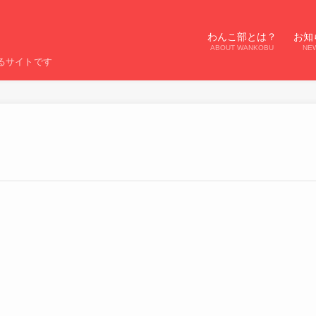
わんこ部とは？
お知
ABOUT WANKOBU
NE
るサイトです