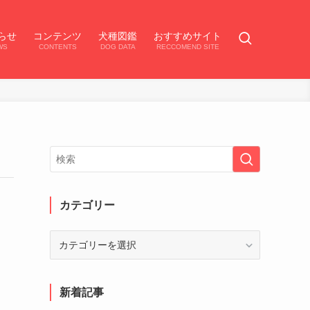
らせ
コンテンツ
犬種図鑑
おすすめサイト
WS
CONTENTS
DOG DATA
RECCOMEND SITE
カテゴリー
カ
テ
ゴ
リ
新着記事
ー