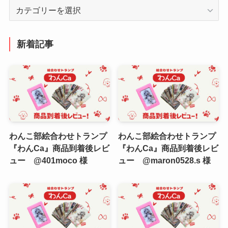
カ
テ
ゴ
リ
新着記事
ー
わんこ部絵合わせトランプ
わんこ部絵合わせトランプ
『わんCa』商品到着後レビ
『わんCa』商品到着後レビ
ュー @401moco 様
ュー @maron0528.s 様