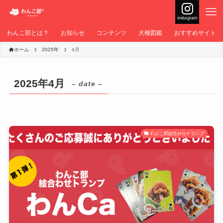
instagram
わんこ部とは？
お知らせ
コンテンツ
犬種図鑑
おすすめサイト
ホーム
2025年
4月
2025年4月
– date –
わんこ部絵合わせトランプ