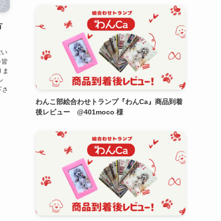
方
愛い
♪皆
りま
ン
下さ
わんこ部絵合わせトランプ『わんCa』商品到着
後レビュー @401moco 様