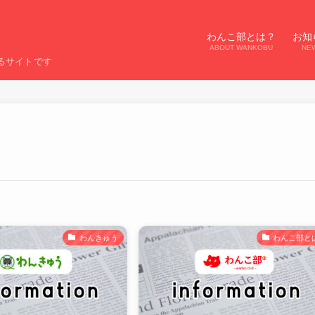
わんこ部とは？
お知
ABOUT WANKOBU
NE
るサイトです
わんきゅう
わんこ部と