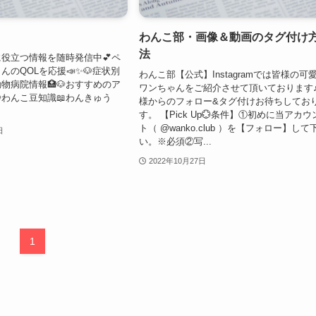
わんこ部・画像＆動画のタグ付け
法
役立つ情報を随時発信中💕ペ
んのQOLを応援📣✨🐶症状別
わんこ部【公式】Instagramでは皆様の可
動物病院情報🏥🐶おすすめのア
ワンちゃんをご紹介させて頂いております
🐶わんこ豆知識📖わんきゅう
様からのフォロー&タグ付けお待ちしてお
す。 【Pick Up💮条件】①初めに当アカウ
ト（ @wanko.club ）を【フォロー】して
日
い。※必須②写...
2022年10月27日
1