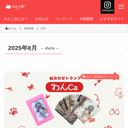
instagram
わんこ部とは？
お知らせ
コンテンツ
犬種図鑑
おすすめサイト
ホーム
2025年
8月
2025年8月
– date –
わんこ部絵合わせトランプ